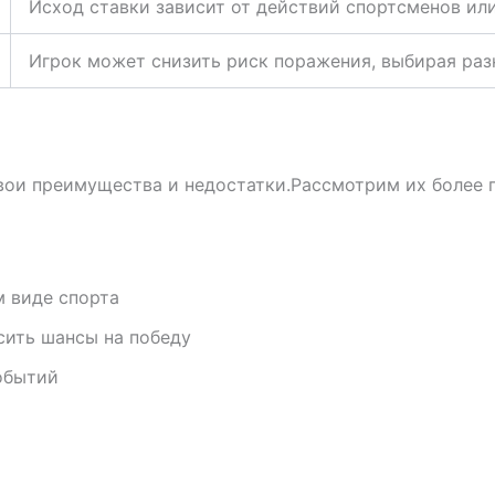
Исход ставки зависит от действий спортсменов ил
Игрок может снизить риск поражения, выбирая раз
свои преимущества и недостатки.Рассмотрим их более 
 виде спорта
сить шансы на победу
обытий