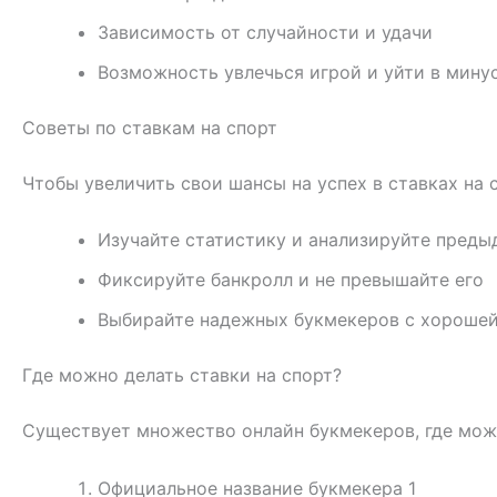
Зависимость от случайности и удачи
Возможность увлечься игрой и уйти в мину
Советы по ставкам на спорт
Чтобы увеличить свои шансы на успех в ставках на 
Изучайте статистику и анализируйте пред
Фиксируйте банкролл и не превышайте его
Выбирайте надежных букмекеров с хорошей
Где можно делать ставки на спорт?
Существует множество онлайн букмекеров, где можн
Официальное название букмекера 1