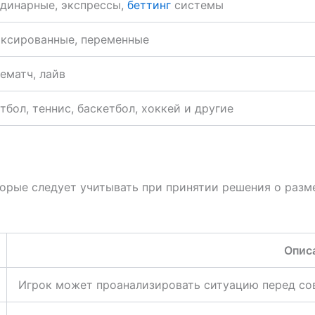
динарные, экспрессы,
беттинг
системы
ксированные, переменные
ематч, лайв
тбол, теннис, баскетбол, хоккей и другие
оторые следует учитывать при принятии решения о раз
Опис
Игрок может проанализировать ситуацию перед со