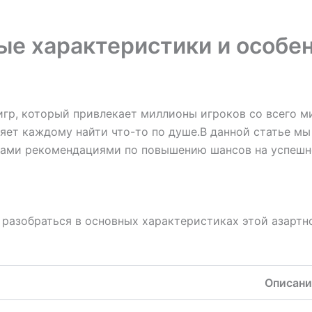
ные характеристики и особе
игр, который привлекает миллионы игроков со всего ми
яет каждому найти что-то по душе.В данной статье м
 вами рекомендациями
по повышению шансов на успешно
о разобраться в основных характеристиках этой азарт
Описани