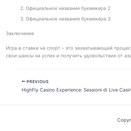
Официальное название букмекера 2
Официальное название букмекера 3
Заключение
Игра в ставки на спорт – это захватывающий процес
свои шансы на успех и получить удовольствие от аза
PREVIOUS
Copyr