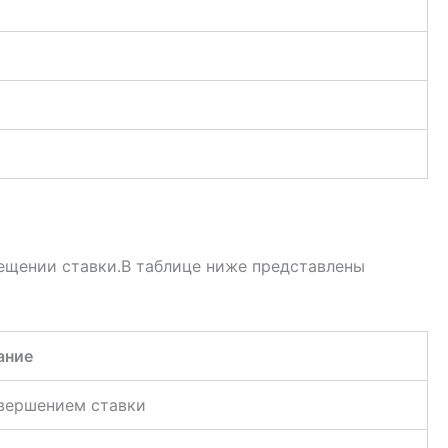
мещении ставки.В таблице ниже представлены
ание
вершением ставки