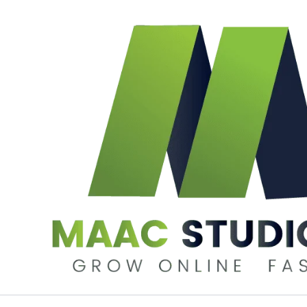
Skip
to
content