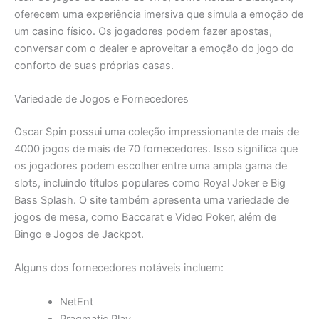
oferecem uma experiência imersiva que simula a emoção de
um casino físico. Os jogadores podem fazer apostas,
conversar com o dealer e aproveitar a emoção do jogo do
conforto de suas próprias casas.
Variedade de Jogos e Fornecedores
Oscar Spin possui uma coleção impressionante de mais de
4000 jogos de mais de 70 fornecedores. Isso significa que
os jogadores podem escolher entre uma ampla gama de
slots, incluindo títulos populares como Royal Joker e Big
Bass Splash. O site também apresenta uma variedade de
jogos de mesa, como Baccarat e Video Poker, além de
Bingo e Jogos de Jackpot.
Alguns dos fornecedores notáveis incluem:
NetEnt
Pragmatic Play