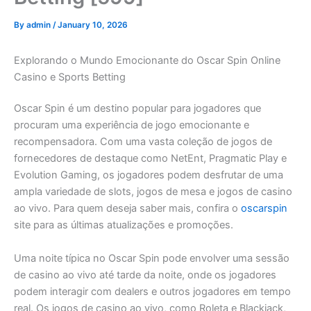
By
admin
/
January 10, 2026
Explorando o Mundo Emocionante do Oscar Spin Online
Casino e Sports Betting
Oscar Spin é um destino popular para jogadores que
procuram uma experiência de jogo emocionante e
recompensadora. Com uma vasta coleção de jogos de
fornecedores de destaque como NetEnt, Pragmatic Play e
Evolution Gaming, os jogadores podem desfrutar de uma
ampla variedade de slots, jogos de mesa e jogos de casino
ao vivo. Para quem deseja saber mais, confira o
oscarspin
site para as últimas atualizações e promoções.
Uma noite típica no Oscar Spin pode envolver uma sessão
de casino ao vivo até tarde da noite, onde os jogadores
podem interagir com dealers e outros jogadores em tempo
real. Os jogos de casino ao vivo, como Roleta e Blackjack,