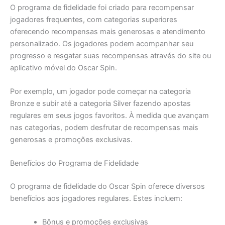
O programa de fidelidade foi criado para recompensar
jogadores frequentes, com categorias superiores
oferecendo recompensas mais generosas e atendimento
personalizado. Os jogadores podem acompanhar seu
progresso e resgatar suas recompensas através do site ou
aplicativo móvel do Oscar Spin.
Por exemplo, um jogador pode começar na categoria
Bronze e subir até a categoria Silver fazendo apostas
regulares em seus jogos favoritos. À medida que avançam
nas categorias, podem desfrutar de recompensas mais
generosas e promoções exclusivas.
Benefícios do Programa de Fidelidade
O programa de fidelidade do Oscar Spin oferece diversos
benefícios aos jogadores regulares. Estes incluem:
Bônus e promoções exclusivas