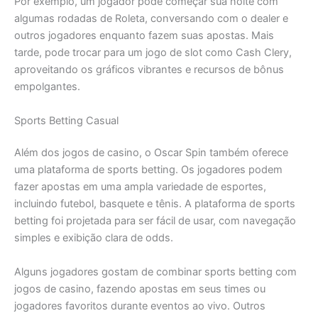
Por exemplo, um jogador pode começar sua noite com
algumas rodadas de Roleta, conversando com o dealer e
outros jogadores enquanto fazem suas apostas. Mais
tarde, pode trocar para um jogo de slot como Cash Clery,
aproveitando os gráficos vibrantes e recursos de bônus
empolgantes.
Sports Betting Casual
Além dos jogos de casino, o Oscar Spin também oferece
uma plataforma de sports betting. Os jogadores podem
fazer apostas em uma ampla variedade de esportes,
incluindo futebol, basquete e tênis. A plataforma de sports
betting foi projetada para ser fácil de usar, com navegação
simples e exibição clara de odds.
Alguns jogadores gostam de combinar sports betting com
jogos de casino, fazendo apostas em seus times ou
jogadores favoritos durante eventos ao vivo. Outros