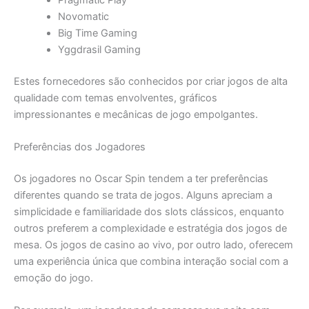
Novomatic
Big Time Gaming
Yggdrasil Gaming
Estes fornecedores são conhecidos por criar jogos de alta
qualidade com temas envolventes, gráficos
impressionantes e mecânicas de jogo empolgantes.
Preferências dos Jogadores
Os jogadores no Oscar Spin tendem a ter preferências
diferentes quando se trata de jogos. Alguns apreciam a
simplicidade e familiaridade dos slots clássicos, enquanto
outros preferem a complexidade e estratégia dos jogos de
mesa. Os jogos de casino ao vivo, por outro lado, oferecem
uma experiência única que combina interação social com a
emoção do jogo.