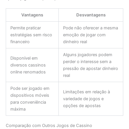
Vantagens
Desvantagens
Permite praticar
Pode não oferecer a mesma
estratégias sem risco
emoção de jogar com
financeiro
dinheiro real
Alguns jogadores podem
Disponível em
perder o interesse sem a
diversos cassinos
pressão de apostar dinheiro
online renomados
real
Pode ser jogado em
Limitações em relação à
dispositivos móveis
variedade de jogos e
para conveniência
opções de apostas
máxima
Comparação com Outros Jogos de Cassino