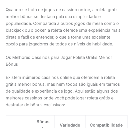
Quando se trata de jogos de cassino online, a roleta grátis
melhor bônus se destaca pela sua simplicidade e
popularidade. Comparada a outros jogos de mesa como o
blackjack ou o poker, a roleta oferece uma experiência mais
direta e fácil de entender, o que a torna uma excelente
opção para jogadores de todos os níveis de habilidade.
Os Melhores Cassinos para Jogar Roleta Grátis Melhor
Bônus
Existem inúmeros cassinos online que oferecem a roleta
grátis melhor bônus, mas nem todos são iguais em termos
de qualidade e experiência de jogo. Aqui estão alguns dos
melhores cassinos onde você pode jogar roleta grátis e
desfrutar de bônus exclusivos:
Bônus
Variedade
Compatibilidade