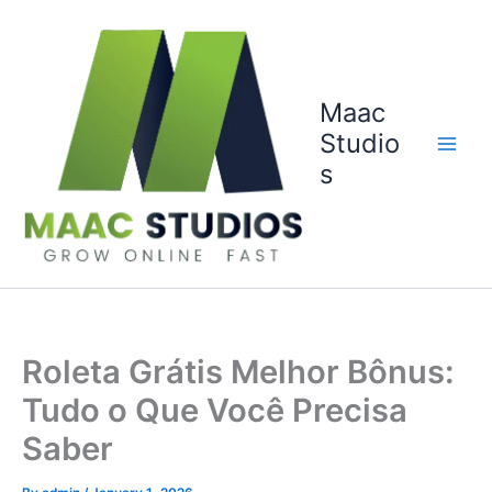
Skip
to
content
Maac
Studio
s
Roleta Grátis Melhor Bônus:
Tudo o Que Você Precisa
Saber