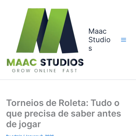
Skip
to
content
Maac
Studio
s
Torneios de Roleta: Tudo o
que precisa de saber antes
de jogar