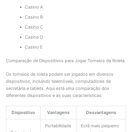
Casino A
Casino B
Casino C
Casino D
Casino E
Comparação de Dispositivos para Jogar Torneios de Roleta
Os torneios de roleta podem ser jogados em diversos
dispositivos, incluindo telemóveis, computadores de
secretária e tablets. Aqui está uma comparação dos
diferentes dispositivos e as suas características:
Dispositivo
Vantagens
Desvantagens
Portabilidade
Ecrã mais pequeno